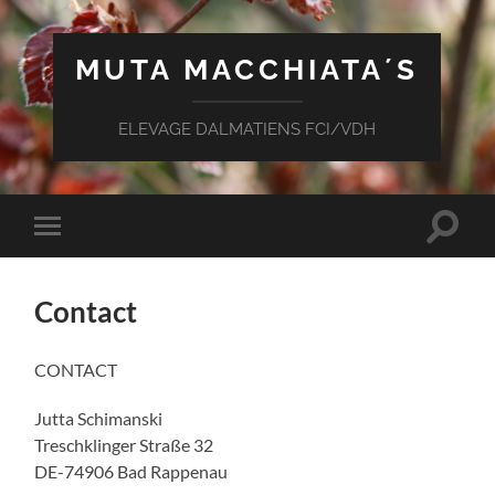
MUTA MACCHIATA´S
ELEVAGE DALMATIENS FCI/VDH
Suchfe
Mobile-
ein-/a
Menü
ein-/ausblenden
Contact
CONTACT
Jutta Schimanski
Treschklinger Straße 32
DE-74906 Bad Rappenau